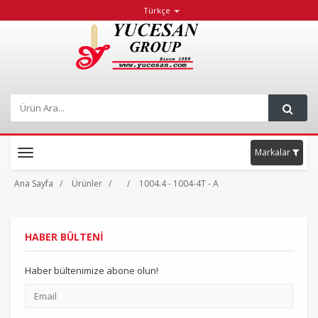
Türkçe
Markalar
Toggle
navigation
Ana Sayfa
Ürünler
1004.4 - 1004-4T - A
HABER BÜLTENİ
Haber bültenimize abone olun!
Email
adresiniz