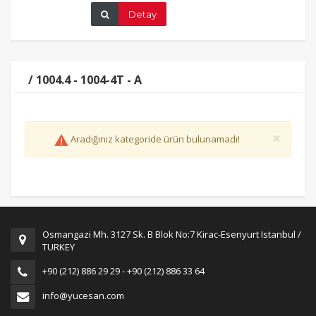
Detay
/ 1004.4 - 1004-4T - A
×
Aradığınız kategoride ürün bulunamadı!
Osmangazi Mh. 3127 Sk. B Blok No:7 Kirac-Esenyurt Istanbul /
TURKEY
+90 (212) 886 29 29 - +90 (212) 886 33 64
info@yucesan.com