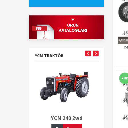
DE
YCN TRAKTÖR
KMP
YCN 240 2wd
YCN 