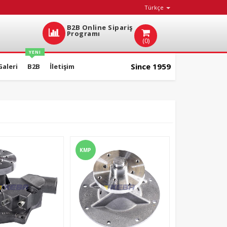
Türkçe
B2B Online Sipariş
Programı
(0)
YENI
Since 1959
Galeri
B2B
İletişim
KMP