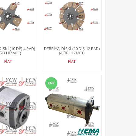
İSKİ (10 DİŞ-4 PAD)
DEBRİYAJ DİSKİ (10 DİŞ-12 PAD)
ĞIR HİZMET)
(AĞIR HİZMET)
FİAT
FİAT
KMP
265 4wd
YCN 275 2wd
YCN 2