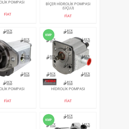
Detay
Detay
OLİK POMPASI
BİÇER HİDROLİK POMPASI
(ÜÇLÜ)
FİAT
FİAT
KMP
OLİK POMPASI
HİDROLİK POMPASI
FİAT
FİAT
KMP