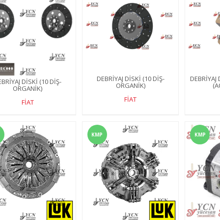
DEBRİYAJ DİSKİ (10 DİŞ-
DEBRİYAJ D
BRİYAJ DİSKİ (10 DİŞ-
ORGANİK)
(A
ORGANİK)
FİAT
FİAT
KMP
KMP
240 4wd
YCN 265 2wd
YCN 