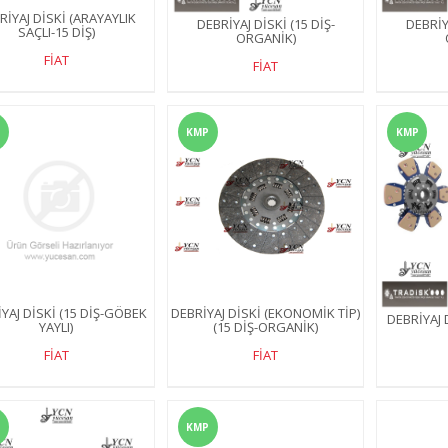
RİYAJ DİSKİ (ARAYAYLIK
DEBRİYAJ DİSKİ (15 DİŞ-
DEBRİYA
SAÇLI-15 DİŞ)
ORGANİK)
FİAT
FİAT
KMP
KMP
YAJ DİSKİ (15 DİŞ-GÖBEK
DEBRİYAJ DİSKİ (EKONOMİK TİP)
DEBRİYAJ D
YAYLI)
(15 DİŞ-ORGANİK)
FİAT
FİAT
KMP