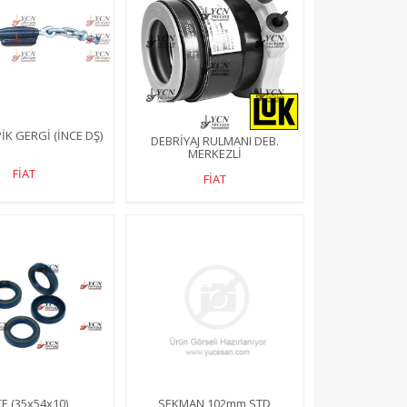
İK GERGİ (İNCE DŞ)
DEBRİYAJ RULMANI DEB.
MERKEZLİ
FİAT
FİAT
E (35x54x10)
SEKMAN 102mm STD