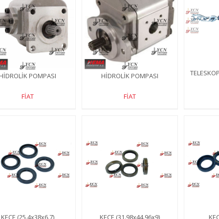
TELESKOP
HİDROLİK POMPASI
HİDROLİK POMPASI
FİAT
FİAT
KEÇE (25.4x38x6.7)
KEÇE (31.98x44.96x9)
KEÇ