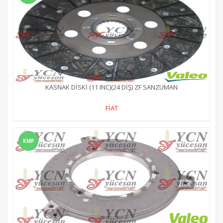
KASNAK DİSKİ (11 INC)(24 DİŞ) ZF SANZUMAN
FİAT
KMP