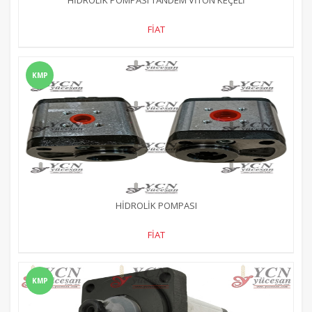
FİAT
KMP
HİDROLİK POMPASI
FİAT
KMP