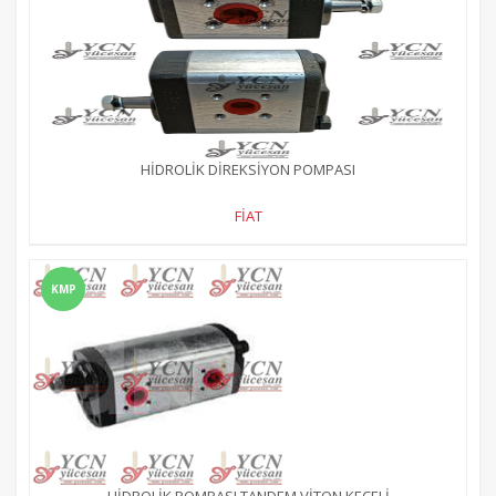
HİDROLİK DİREKSİYON POMPASI
FİAT
KMP
HİDROLİK POMPASI TANDEM VİTON KEÇELİ