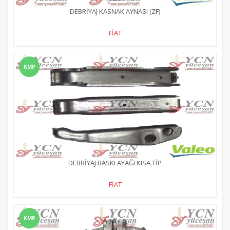
DEBRİYAJ KASNAK AYNASI (ZF)
FİAT
KMP
DEBRİYAJ BASKI AYAĞI KISA TİP
FİAT
KMP