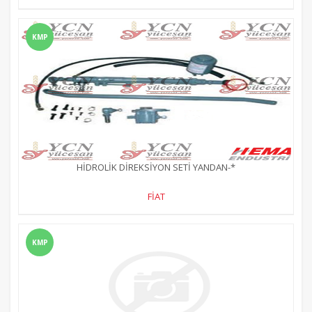
KMP
HİDROLİK DİREKSİYON SETİ YANDAN-*
FİAT
KMP