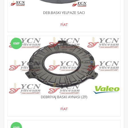
DEB.BASKI YELPAZE SACI
FİAT
KMP
DEBRİYAJ BASKI AYNASI (ZF)
FİAT
KMP