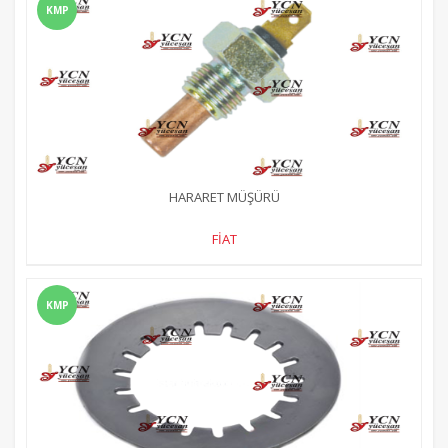
KMP
HARARET MÜŞÜRÜ
FİAT
KMP