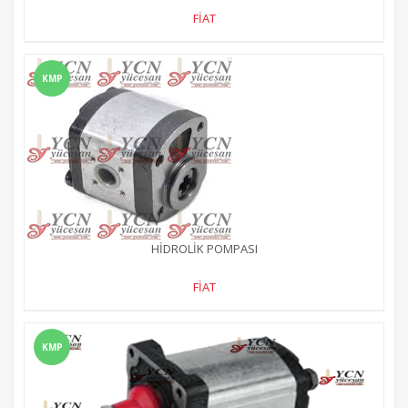
FİAT
KMP
HİDROLİK POMPASI
FİAT
KMP