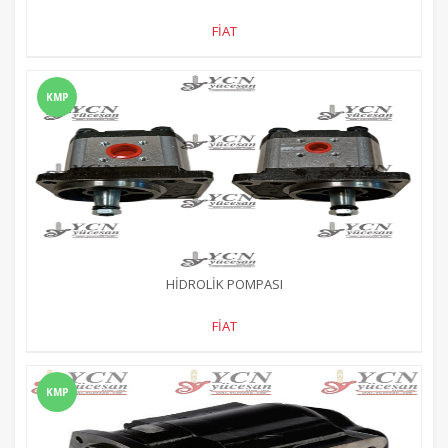
FİAT
KMP
HİDROLİK POMPASI
FİAT
KMP