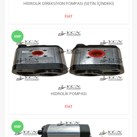
HİDROLİK DİREKSİYON POMPASI (SETİN İÇİNDEKİ)
FİAT
KMP
HİDROLİK POMPASI
FİAT
KMP