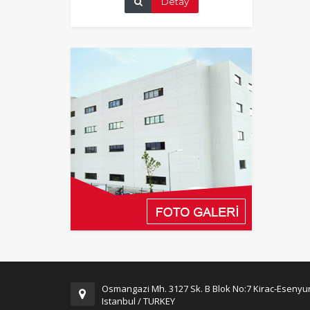
Detay
Osmangazi Mh. 3127 Sk. B Blok No:7 Kirac-Esenyur
Istanbul / TURKEY