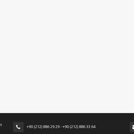
Detay
Detay
t
+90 (212) 886 29 29 - +90 (212) 886 33 64