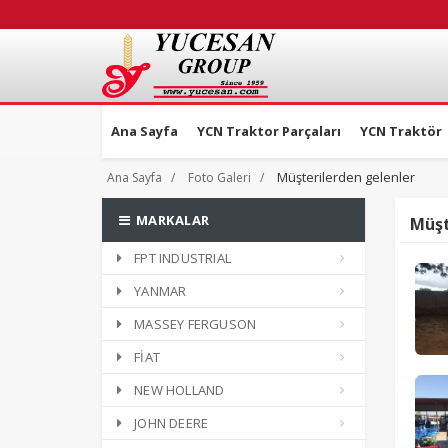
Ana Sayfa
YCN Traktor Parçaları
YCN Traktör
Müşterilerden gelenler
Ana Sayfa
Foto Galeri
MARKALAR
Müşt
FPT INDUSTRIAL
YANMAR
MASSEY FERGUSON
FİAT
NEW HOLLAND
JOHN DEERE