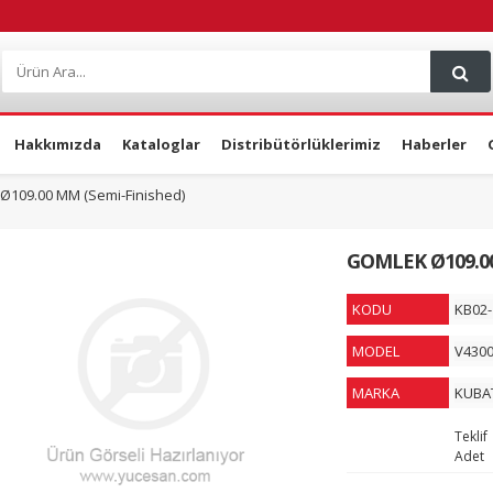
Hakkımızda
Kataloglar
Distribütörlüklerimiz
Haberler
109.00 MM (Semi-Finished)
GOMLEK Ø109.00
KODU
KB02-
MODEL
V430
MARKA
KUBA
Teklif
Adet