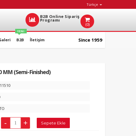
Türkçe
B2B Online Sipariş
Programı
(0)
YENI
Since 1959
Galeri
B2B
İletişim
 MM (Semi-Finished)
11510
0
TO