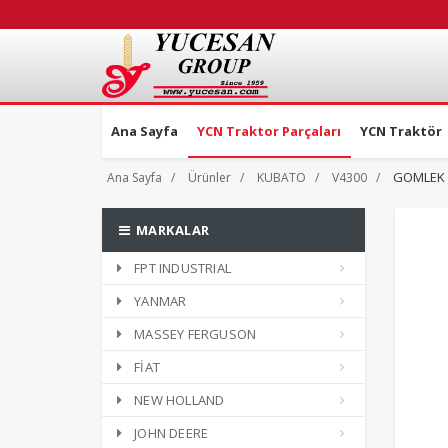
Ana Sayfa
YCN Traktor Parçaları
YCN Traktör
GOMLEK Ø
Ana Sayfa
Ürünler
KUBATO
V4300
MARKALAR
FPT INDUSTRIAL
YANMAR
MASSEY FERGUSON
FİAT
NEW HOLLAND
JOHN DEERE