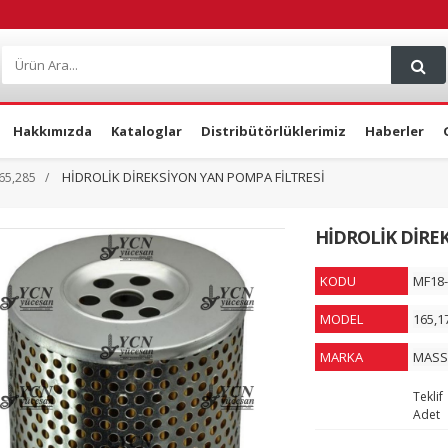
Hakkımızda
Kataloglar
Distribütörlüklerimiz
Haberler
HİDROLİK DİREKSİYON YAN POMPA FİLTRESİ
65,285
HİDROLİK DİRE
KODU
MF18-
MODEL
165,1
MARKA
MASS
Teklif
Adet