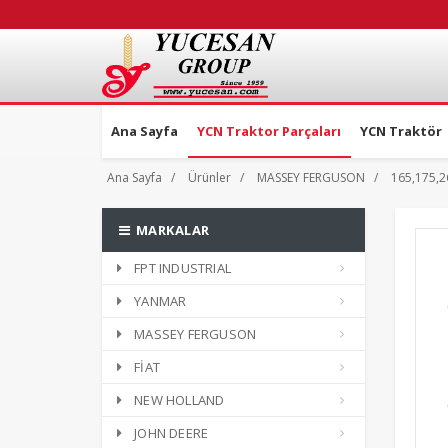
Ana Sayfa
YCN Traktor Parçaları
YCN Traktör
Ana Sayfa
Ürünler
MASSEY FERGUSON
165,175,2
MARKALAR
FPT INDUSTRIAL
YANMAR
MASSEY FERGUSON
FİAT
NEW HOLLAND
JOHN DEERE