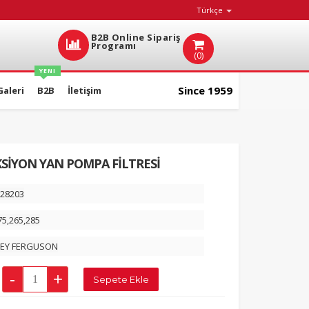
Türkçe
B2B Online Sipariş
Programı
(0)
YENI
Since 1959
Galeri
B2B
İletişim
KSİYON YAN POMPA FİLTRESİ
28203
75,265,285
EY FERGUSON