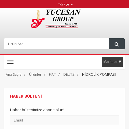
Türkçe
Markalar
Toggle
navigation
HİDROLİK POMPASI
Ana Sayfa
Ürünler
FİAT
DEUTZ
HABER BÜLTENİ
Haber bültenimize abone olun!
Email
adresiniz