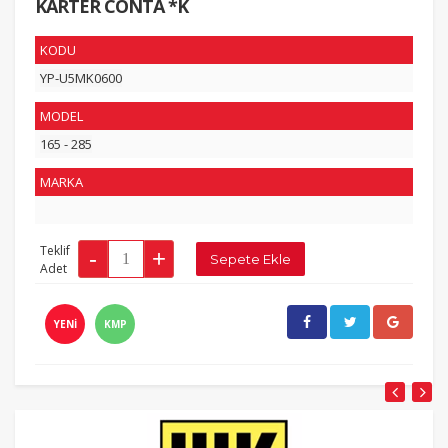
KARTER CONTA *K
KODU
YP-U5MK0600
MODEL
165 - 285
MARKA
Teklif
Adet
YENİ
KMP