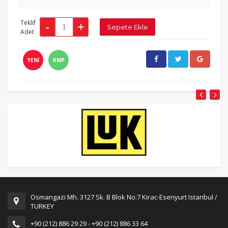
Teklif
Adet
YENİ
KMP
Osmangazi Mh. 3127 Sk. B Blok No:7 Kirac-Esenyurt Istanbul /
TURKEY
+90 (212) 886 29 29 - +90 (212) 886 33 64