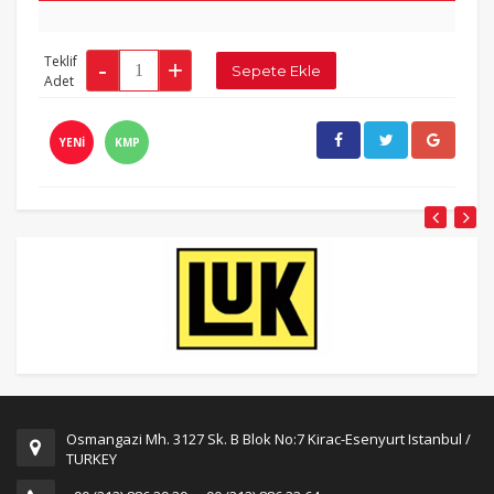
Teklif
Adet
YENİ
KMP
Osmangazi Mh. 3127 Sk. B Blok No:7 Kirac-Esenyurt Istanbul /
TURKEY