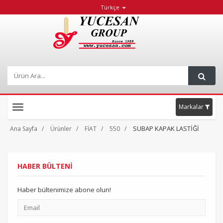
Türkçe
Markalar
Toggle
navigation
SUBAP KAPAK LASTİĞİ
Ana Sayfa
Ürünler
FİAT
550
HABER BÜLTENİ
Haber bültenimize abone olun!
Email
adresiniz