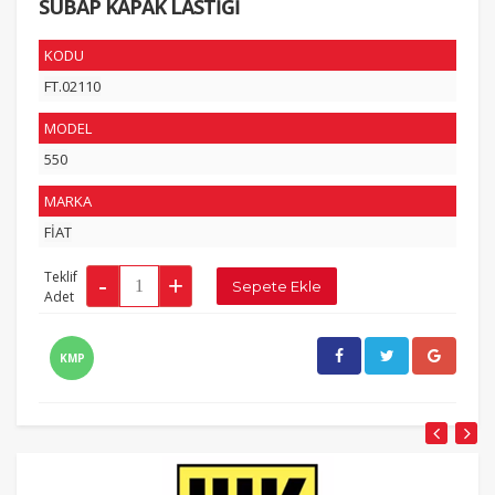
SUBAP KAPAK LASTİĞİ
KODU
FT.02110
MODEL
550
MARKA
FİAT
Teklif
Adet
KMP