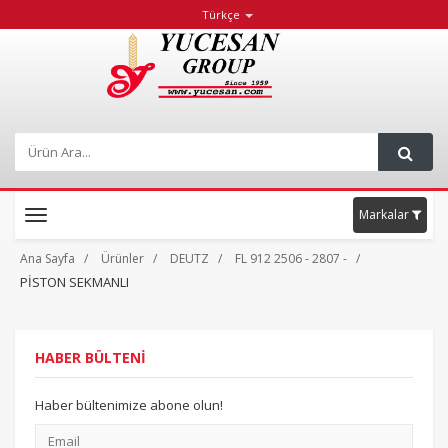
Türkçe
Markalar
Toggle
navigation
Ana Sayfa
Ürünler
DEUTZ
FL 912 2506 - 2807 -
PİSTON SEKMANLI
HABER BÜLTENİ
Haber bültenimize abone olun!
Email