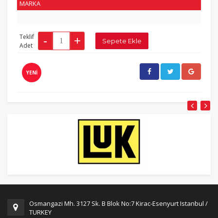
MARKA
Teklif
Adet
YENİ
Osmangazi Mh. 3127 Sk. B Blok No:7 Kirac-Esenyurt Istanbul /
TURKEY