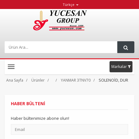
Türkçe
Markalar
Toggle
navigation
SOLENOİD, DUR
Ana Sayfa
Ürünler
YANMAR 3TNV70
HABER BÜLTENİ
Haber bültenimize abone olun!
Email
adresiniz