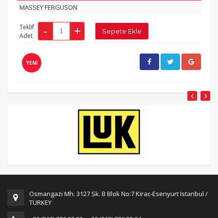
MASSEY FERGUSON
Teklif
Adet
YENİ
Osmangazi Mh. 3127 Sk. B Blok No:7 Kirac-Esenyurt Istanbul /
TURKEY