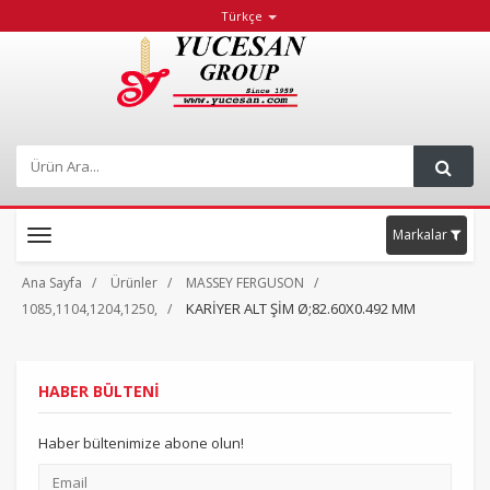
Türkçe
Markalar
Toggle
navigation
Ana Sayfa
Ürünler
MASSEY FERGUSON
KARİYER ALT ŞİM Ø;82.60X0.492 MM
1085,1104,1204,1250,
HABER BÜLTENİ
Haber bültenimize abone olun!
Email