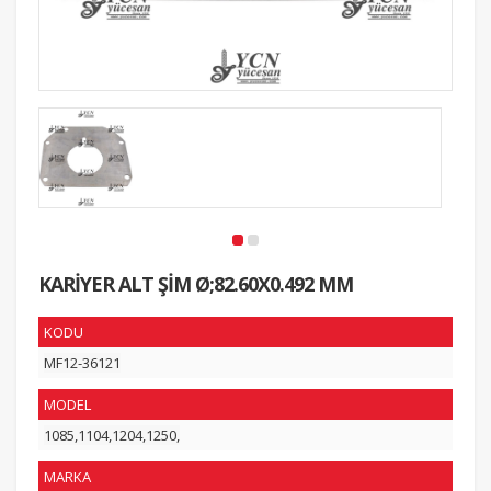
KARİYER ALT ŞİM Ø;82.60X0.492 MM
KODU
MF12-36121
MODEL
1085,1104,1204,1250,
MARKA