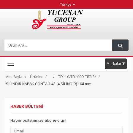
Türkçe
Markalar
Toggle
navigation
Ana Sayfa
Ürünler
TD110/TD100D TIER 3/
SİLİNDİR KAPAK CONTA 1.43 (4 SİLİNDİR) 104 mm
HABER BÜLTENİ
Haber bültenimize abone olun!
Email