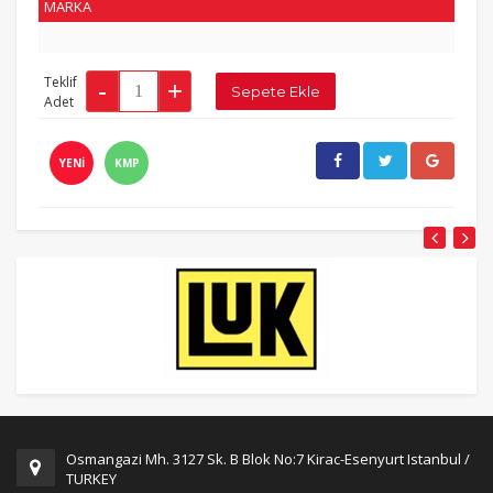
MARKA
Teklif
Adet
YENİ
KMP
Osmangazi Mh. 3127 Sk. B Blok No:7 Kirac-Esenyurt Istanbul /
TURKEY