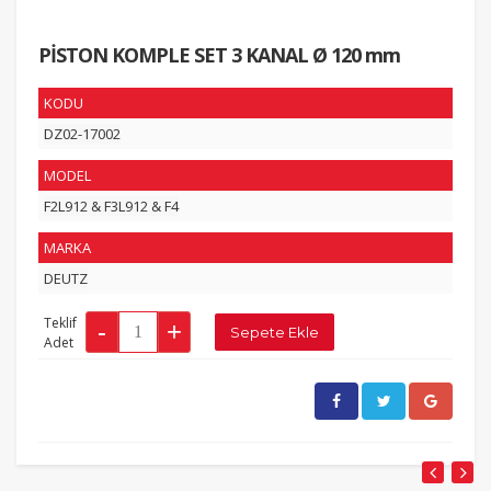
PİSTON KOMPLE SET 3 KANAL Ø 120 mm
KODU
DZ02-17002
MODEL
F2L912 & F3L912 & F4
MARKA
DEUTZ
Teklif
Adet