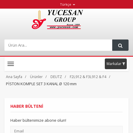
Türkçe
Markalar
Toggle
navigation
Ana Sayfa
Ürünler
DEUTZ
F2L912 & F3L912 & F4
PİSTON KOMPLE SET 3 KANAL Ø 120 mm
HABER BÜLTENİ
Haber bültenimize abone olun!
Email