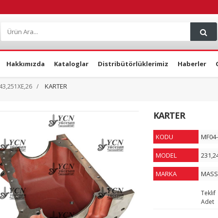
Hakkımızda
Kataloglar
Distribütörlüklerimiz
Haberler
KARTER
43,251XE,26
KARTER
KODU
MF04-
MODEL
231,2
MARKA
MASS
Teklif
Adet