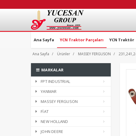
Ana Sayfa
YCN Traktor Parçaları
YCN Traktör
Ana Sayfa
Ürünler
MASSEY FERGUSON
231,241,2
MARKALAR
FPT INDUSTRIAL
YANMAR
MASSEY FERGUSON
FİAT
NEW HOLLAND
JOHN DEERE