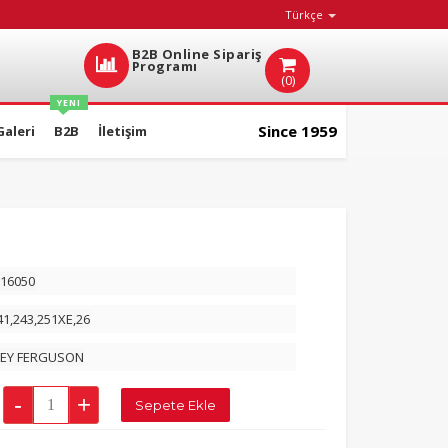
Türkçe
B2B Online Sipariş
Programı
(0)
YENI
Since 1959
Galeri
B2B
İletişim
16050
41,243,251XE,26
EY FERGUSON