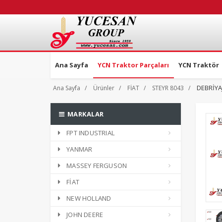
Ana Sayfa
YCN Traktor Parçaları
YCN Traktör
DEBRİYA
Ana Sayfa
Ürünler
FİAT
STEYR 8043
MARKALAR
FPT INDUSTRIAL
YANMAR
MASSEY FERGUSON
FİAT
NEW HOLLAND
JOHN DEERE