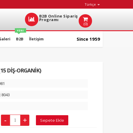
Türkçe
B2B Online Sipariş
Programı
(0)
YENI
Since 1959
Galeri
B2B
İletişim
(15 DİŞ-ORGANİK)
981
 8043