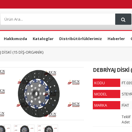
Hakkımızda
Kataloglar
Distribütörlüklerimiz
Haberler
J DİSKİ (15 DİŞ-ORGANİK)
DEBRİYAJ DİSKİ 
KODU
FT.03
MODEL
STEYR
MARKA
FİAT
Teklif
Adet