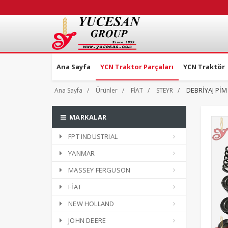
Ana Sayfa
YCN Traktor Parçaları
YCN Traktör
DEBRİYAJ PİM
Ana Sayfa
Ürünler
FİAT
STEYR
MARKALAR
FPT INDUSTRIAL
YANMAR
MASSEY FERGUSON
FİAT
NEW HOLLAND
JOHN DEERE