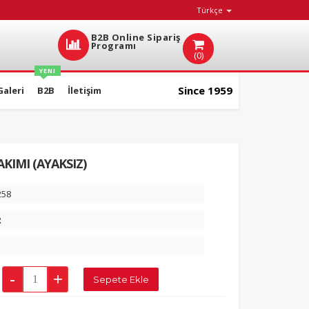
Türkçe
B2B Online Sipariş
Programı
(0)
YENI
Since 1959
Galeri
B2B
İletişim
AKIMI (AYAKSIZ)
258
R