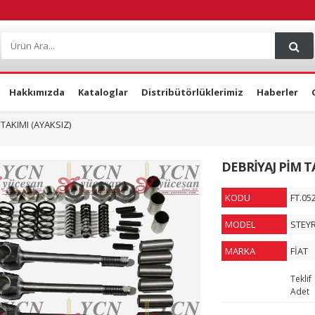
Hakkımızda
Kataloglar
Distribütörlüklerimiz
Haberler
 TAKIMI (AYAKSIZ)
DEBRİYAJ PİM T
KODU
FT.05
MODEL
STEY
MARKA
FİAT
Teklif
Adet