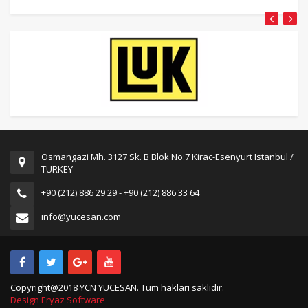
Osmangazi Mh. 3127 Sk. B Blok No:7 Kirac-Esenyurt Istanbul /
TURKEY
+90 (212) 886 29 29 - +90 (212) 886 33 64
info@yucesan.com
Copyright@2018 YCN YÜCESAN. Tüm hakları saklıdır.
Design Eryaz Software