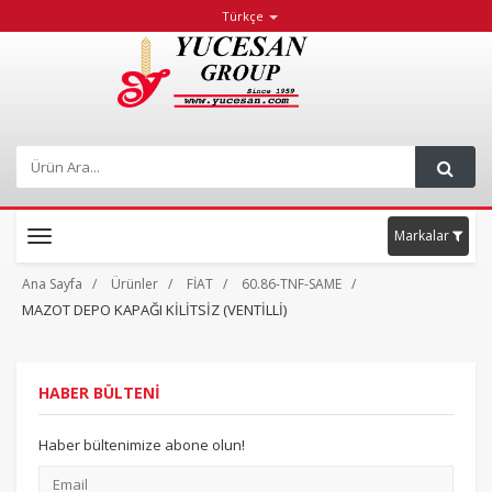
Türkçe
Markalar
Toggle
navigation
Ana Sayfa
Ürünler
FİAT
60.86-TNF-SAME
MAZOT DEPO KAPAĞI KİLİTSİZ (VENTİLLİ)
HABER BÜLTENİ
Haber bültenimize abone olun!
Email