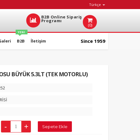
Türkçe
B2B Online Sipariş
Programı
(0)
YENI
Since 1959
Galeri
B2B
İletişim
POSU BÜYÜK 5.3LT (TEK MOTORLU)
252
RİSİ