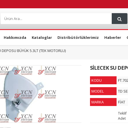
Hakkımızda
Kataloglar
Distribütörlüklerimiz
Haberler
U DEPOSU BÜYÜK 5.3LT (TEK MOTORLU)
SİLECEK SU DE
KODU
FT.70
MODEL
TD SE
MARKA
FİAT
Teklif
Adet