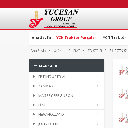
Ana Sayfa
YCN Traktor Parçaları
YCN Traktör
SİLECEK S
Ana Sayfa
Ürünler
FİAT
TD SERİSİ
MARKALAR
FPT INDUSTRIAL
YANMAR
MASSEY FERGUSON
FİAT
NEW HOLLAND
JOHN DEERE