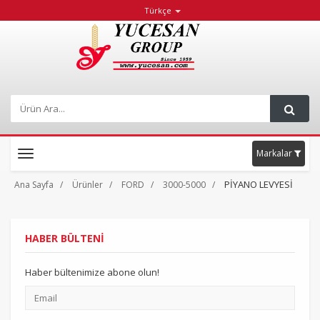
Türkçe
Markalar
Toggle
navigation
PİYANO LEVYESİ
Ana Sayfa
Ürünler
FORD
3000-5000
HABER BÜLTENİ
Haber bültenimize abone olun!
Email
adresiniz