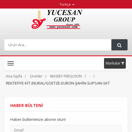
Türkçe
Markalar
Toggle
navigation
Ana Sayfa
Ürünler
MASSEY FERGUSON
-
REKTEFİYE KİT (NURAL/GOETZE-EURON-ŞAHİN-SUPSAN-SKT
HABER BÜLTENİ
Haber bültenimize abone olun!
Email